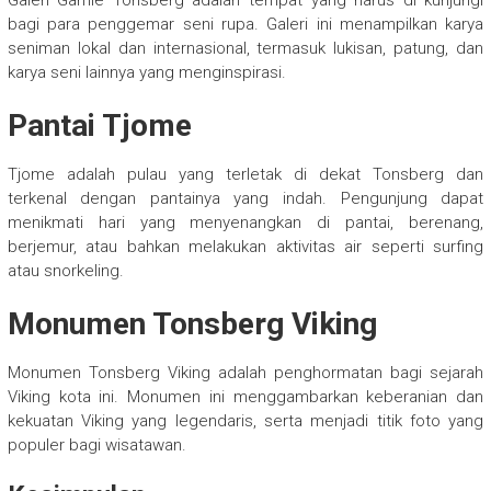
Galeri Gamle Tonsberg adalah tempat yang harus di kunjungi
bagi para penggemar seni rupa. Galeri ini menampilkan karya
seniman lokal dan internasional, termasuk lukisan, patung, dan
karya seni lainnya yang menginspirasi.
Pantai Tjome
Tjome adalah pulau yang terletak di dekat Tonsberg dan
terkenal dengan pantainya yang indah. Pengunjung dapat
menikmati hari yang menyenangkan di pantai, berenang,
berjemur, atau bahkan melakukan aktivitas air seperti surfing
atau snorkeling.
Monumen Tonsberg Viking
Monumen Tonsberg Viking adalah penghormatan bagi sejarah
Viking kota ini. Monumen ini menggambarkan keberanian dan
kekuatan Viking yang legendaris, serta menjadi titik foto yang
populer bagi wisatawan.