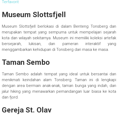
Terfavorit
Museum Slottsfjell
Museum Slottsfjell berlokasi di dalam Benteng Tonsberg dan
merupakan tempat yang sempurna untuk mempelajari sejarah
kota dan wilayah sekitarnya. Museum ini memiliki koleksi artefak
bersejarah, lukisan, dan pameran interaktif yang
menggambarkan kehidupan di Tonsberg dari masa ke masa.
Taman Sembo
Taman Sembo adalah tempat yang ideal untuk bersantai dan
menikmati keindahan alam Tonsberg. Taman ini di lengkapi
dengan area bermain anak-anak, taman bunga yang indah, dan
jalur hiking yang menawarkan pemandangan luar biasa ke kota
dan fjord.
Gereja St. Olav