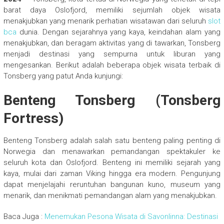
barat daya Oslofjord, memiliki sejumlah objek wisata
menakjubkan yang menarik perhatian wisatawan dari seluruh
slot
bca
dunia. Dengan sejarahnya yang kaya, keindahan alam yang
menakjubkan, dan beragam aktivitas yang di tawarkan, Tonsberg
menjadi destinasi yang sempurna untuk liburan yang
mengesankan. Berikut adalah beberapa objek wisata terbaik di
Tonsberg yang patut Anda kunjungi:
Benteng Tonsberg (Tonsberg
Fortress)
Benteng Tonsberg adalah salah satu benteng paling penting di
Norwegia dan menawarkan pemandangan spektakuler ke
seluruh kota dan Oslofjord. Benteng ini memiliki sejarah yang
kaya, mulai dari zaman Viking hingga era modern. Pengunjung
dapat menjelajahi reruntuhan bangunan kuno, museum yang
menarik, dan menikmati pemandangan alam yang menakjubkan.
Baca Juga :
Menemukan Pesona Wisata di Savonlinna: Destinasi