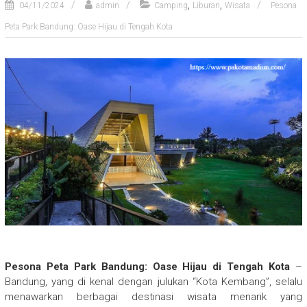
,
,
04/11/2024
admin
Camping
Liburan
Wisata
Pesona
Peta Park Bandung: Oase Hijau di Tengah Kota
Pesona Peta Park Bandung: Oase Hijau di Tengah Kota
–
Bandung, yang di kenal dengan julukan “Kota Kembang”, selalu
menawarkan berbagai destinasi wisata menarik yang