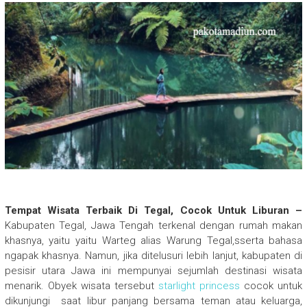
Tempat Wisata Terbaik Di Tegal, Cocok Untuk Liburan –
Kabupaten Tegal, Jawa Tengah terkenal dengan rumah makan
khasnya, yaitu yaitu Warteg alias Warung Tegal,sserta bahasa
ngapak khasnya. Namun, jika ditelusuri lebih lanjut, kabupaten di
pesisir utara Jawa ini mempunyai sejumlah destinasi wisata
menarik. Obyek wisata tersebut
starlight princess
cocok untuk
dikunjungi saat libur panjang bersama teman atau keluarga,