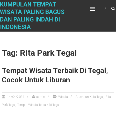
Skip
KUMPULAN TEMPAT
to
WISATA PALING BAGUS
content
DAN PALING INDAH DI
INDONESIA
Tag: Rita Park Tegal
Tempat Wisata Terbaik Di Tegal,
Cocok Untuk Liburan
,
14/04/2024
admin
Wisata
Alun-alun Kota Tegal
Rita
,
Park Tegal
Tempat Wisata Terbaik Di Tegal