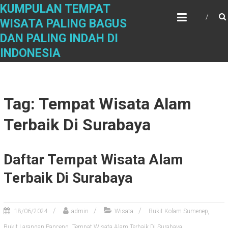
Skip
KUMPULAN TEMPAT
to
WISATA PALING BAGUS
content
DAN PALING INDAH DI
INDONESIA
Tag: Tempat Wisata Alam
Terbaik Di Surabaya
Daftar Tempat Wisata Alam
Terbaik Di Surabaya
,
18/06/2024
admin
Wisata
Bukit Kolam Sumenep
,
Bukit Larangan Panceng
Tempat Wisata Alam Terbaik Di Surabaya