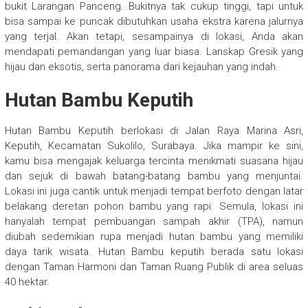
bukit Larangan Panceng. Bukitnya tak cukup tinggi, tapi untuk
bisa sampai ke puncak dibutuhkan usaha ekstra karena jalurnya
yang terjal. Akan tetapi, sesampainya di lokasi, Anda akan
mendapati pemandangan yang luar biasa. Lanskap Gresik yang
hijau dan eksotis, serta panorama dari kejauhan yang indah.
Hutan Bambu Keputih
Hutan Bambu Keputih berlokasi di Jalan Raya Marina Asri,
Keputih, Kecamatan Sukolilo, Surabaya. Jika mampir ke sini,
kamu bisa mengajak keluarga tercinta menikmati suasana hijau
dan sejuk di bawah batang-batang bambu yang menjuntai.
Lokasi ini juga cantik untuk menjadi tempat berfoto dengan latar
belakang deretan pohon bambu yang rapi. Semula, lokasi ini
hanyalah tempat pembuangan sampah akhir (TPA), namun
diubah sedemikian rupa menjadi hutan bambu yang memiliki
daya tarik wisata. Hutan Bambu keputih berada satu lokasi
dengan Taman Harmoni dan Taman Ruang Publik di area seluas
40 hektar.