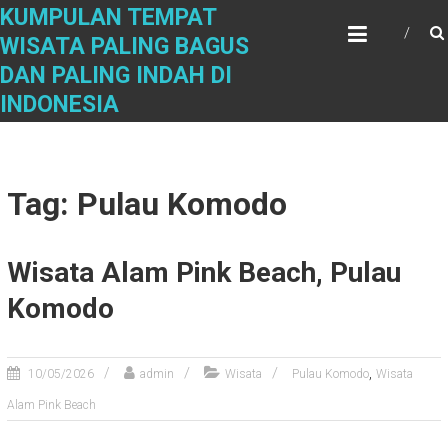
Skip
KUMPULAN TEMPAT
to
WISATA PALING BAGUS
content
DAN PALING INDAH DI
INDONESIA
Tag: Pulau Komodo
Wisata Alam Pink Beach, Pulau
Komodo
,
10/05/2026
admin
Wisata
Pulau Komodo
Wisata
Alam Pink Beach