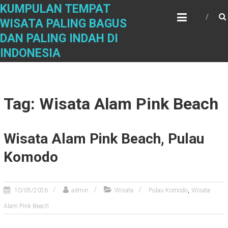
Skip
KUMPULAN TEMPAT
to
WISATA PALING BAGUS
content
DAN PALING INDAH DI
INDONESIA
Tag: Wisata Alam Pink Beach
Wisata Alam Pink Beach, Pulau
Komodo
,
10/05/2026
admin
Wisata
Pulau Komodo
Wisata
Alam Pink Beach