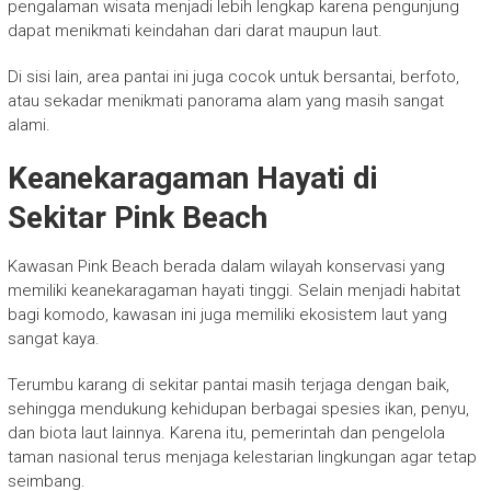
pengalaman wisata menjadi lebih lengkap karena pengunjung
dapat menikmati keindahan dari darat maupun laut.
Di sisi lain, area pantai ini juga cocok untuk bersantai, berfoto,
atau sekadar menikmati panorama alam yang masih sangat
alami.
Keanekaragaman Hayati di
Sekitar Pink Beach
Kawasan Pink Beach berada dalam wilayah konservasi yang
memiliki keanekaragaman hayati tinggi. Selain menjadi habitat
bagi komodo, kawasan ini juga memiliki ekosistem laut yang
sangat kaya.
Terumbu karang di sekitar pantai masih terjaga dengan baik,
sehingga mendukung kehidupan berbagai spesies ikan, penyu,
dan biota laut lainnya. Karena itu, pemerintah dan pengelola
taman nasional terus menjaga kelestarian lingkungan agar tetap
seimbang.